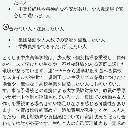
たい人
・
不登校経験や精神的な不安があり、少人数環境で安
心して通いたい人
合わない人・注意したい人
・
集団活動や大人数での交流を重視したい人
・
学費負担をできるだけ抑えたい人
とくしま中央高等学院は、少人数・個別指導を重視し、自分
のペースで学びたい生徒や、不登校経験のある家庭に適した
環境が整っています。週1〜5日から通学頻度を選べる柔軟
なスタイルが特徴で、規則正しい生活リズムを身につけたい
場合や、無理なく高校卒業を目指したい人にも向いていま
す。東進予備校との連携による大学受験対策や、教員の手厚
いサポート体制が評価されている一方、集団での活動や友人
作りを重視する場合はやや物足りなさを感じる可能性があり
ます。学費は比較的高めで、追加費用が発生するケースもあ
るため、費用対効果や負担感については家計状況と照らし合
わせて検討が必要です。生徒本人の自己管理能力も一定求め