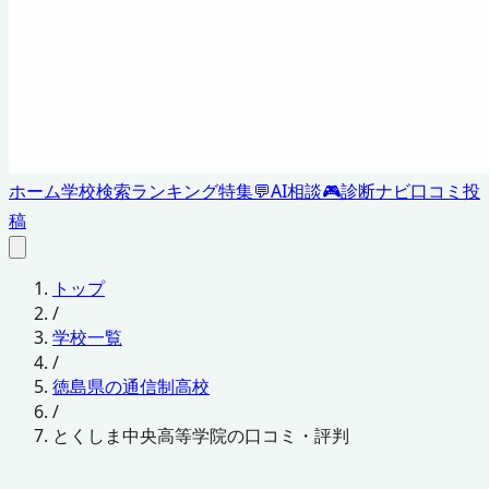
ホーム
学校検索
ランキング
特集
💬
AI相談
🎮
診断ナビ
口コミ投
稿
トップ
/
学校一覧
/
徳島県の通信制高校
/
とくしま中央高等学院の口コミ・評判