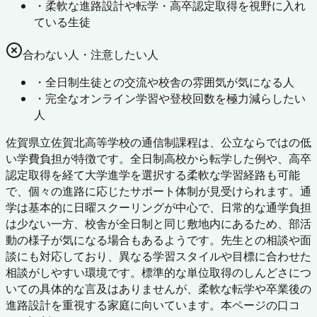
・
柔軟な進路設計や転学・高卒認定取得を視野に入れ
ている生徒
合わない人・注意したい人
・
全日制生徒との交流や校舎の雰囲気が気になる人
・
完全なオンライン学習や登校回数を極力減らしたい
人
佐賀県立佐賀北高等学校の通信制課程は、公立ならではの低
い学費負担が特徴です。全日制高校から転学した例や、高卒
認定取得を経て大学進学を選択する柔軟な学習経路も可能
で、個々の進路に応じたサポート体制が見受けられます。通
学は基本的に日曜スクーリングが中心で、日常的な通学負担
は少ない一方、校舎が全日制と同じ敷地内にあるため、部活
動の様子が気になる場合もあるようです。先生との相談や面
談にも対応しており、異なる学習スタイルや目標に合わせた
相談がしやすい環境です。標準的な単位取得のしんどさにつ
いての具体的な言及はありませんが、柔軟な転学や卒業後の
進路設計を重視する家庭に向いています。本ページの口コ