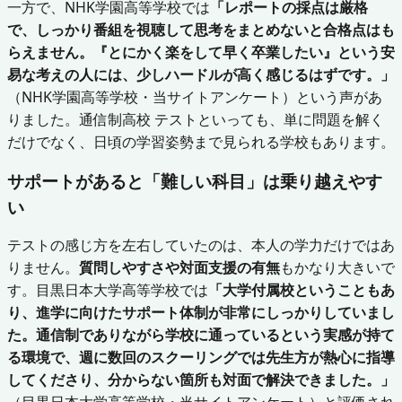
一方で、NHK学園高等学校では
「レポートの採点は厳格
で、しっかり番組を視聴して思考をまとめないと合格点はも
らえません。『とにかく楽をして早く卒業したい』という安
易な考えの人には、少しハードルが高く感じるはずです。」
（NHK学園高等学校・当サイトアンケート）という声があ
りました。通信制高校 テストといっても、単に問題を解く
だけでなく、日頃の学習姿勢まで見られる学校もあります。
サポートがあると「難しい科目」は乗り越えやす
い
テストの感じ方を左右していたのは、本人の学力だけではあ
りません。
質問しやすさや対面支援の有無
もかなり大きいで
す。目黒日本大学高等学校では
「大学付属校ということもあ
り、進学に向けたサポート体制が非常にしっかりしていまし
た。通信制でありながら学校に通っているという実感が持て
る環境で、週に数回のスクーリングでは先生方が熱心に指導
してくださり、分からない箇所も対面で解決できました。」
（目黒日本大学高等学校・当サイトアンケート）と評価され