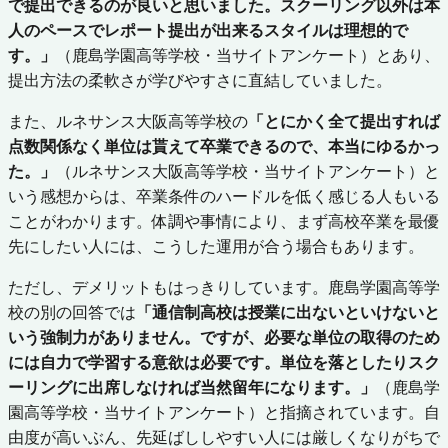
で提出できるのが良いと思いました。スクーリング以外は本
人のペースでレポート提出が出来るスタイルは理想的で
す。」
（鹿島学園高等学校・当サイトアンケート）とあり、
提出方法の柔軟さが学びやすさに直結していました。
また、ルネサンス大阪高等学校の
「とにかく全て提出すれば
点数関係なく単位は貰えて卒業できるので、本当にゆるかっ
た。」
（ルネサンス大阪高等学校・当サイトアンケート）と
いう感想からは、卒業条件のハードルを低く感じる人もいる
ことがわかります。体調や事情により、まず高校卒業を最優
先にしたい人には、こうした運用が合う場合もあります。
ただし、デメリットもはっきりしています。鹿島学園高等学
校の別の回答では
「通信制高校は授業に出ないといけないと
いう強制力がありません。ですが、必要な単位の取得のため
には自力で学習する意欲は必要です。単位を落としたりスク
ーリングに出席しなければ当然留年になります。」
（鹿島学
園高等学校・当サイトアンケート）と指摘されています。自
由度が高いぶん、先延ばししやすい人には厳しくなりがちで