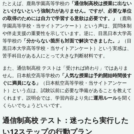
たとえば、鹿島学園高等学校の
「通信制高校は授業に出ない
といけないという強制力がありません。ですが、必要な単位
の取得のためには自力で学習する意欲は必要です。」
（鹿島
学園高等学校・当サイトアンケート）という声は、質問体制
や伴走支援の重要性を示しています。逆に、目黒日本大学高
等学校の
「分からない箇所も対面で解決できました。」
（目
黒日本大学高等学校・当サイトアンケート）という実感は、
苦手科目がある人にとって大きな判断材料です。
また、通信制高校 テストは「受ければ終わり」ではありま
せん。日本航空高等学校の
「人気な授業は予約開始時間後す
ぐに満員になる」
（日本航空高等学校・当サイトアンケー
ト）という点は、試験以前に必要な準備があることを教えて
くれます。説明会では、学習内容より先に
運用ルール
を聞く
くらいでちょうどいいです。
通信制高校 テスト：迷ったら実行した
い12ステップの行動プラン