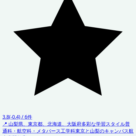
3.8
(-0.4)
/
6
件
📍
山梨県、東京都、北海道、大阪府
多彩な学習スタイル
普
通科・航空科・メタバース工学科
東京と山梨のキャンパス
航