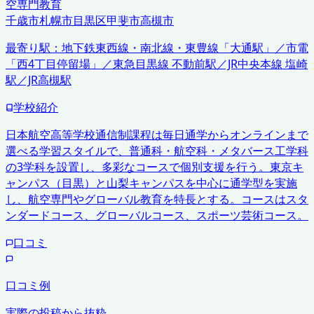
空専門教育
千歳市
札幌市
目黒区
甲斐市
高槻市
最寄り駅：
地下鉄東西線・南北線・東豊線「大通駅」／市電
「西4丁目停留場」／東急目黒線 不動前駅／JR中央本線 塩崎
駅／JR高槻駅
学校紹介
日本航空高等学校通信制課程は毎日通学からオンラインまで
選べる学習スタイルで、普通科・航空科・メタバース工学科
の3学科を設置し、多彩なコースで個別支援を行う。東京キ
ャンパス（目黒）と山梨キャンパスを中心に通学型を実施
し、航空専門やグローバル教育を特長とする。コースはスタ
ンダードコース、グローバルコース、スポーツ芸術コース。
口コミ
口コミ例
実際の投稿から抜粋