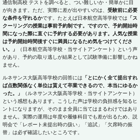
通信制高校 テストを調べると、つい難しいか・簡単かに目
が向きます。ただ、実際に差が出やすいのは、
受験前に必要
な条件を守れるか
です。たとえば日本航空高等学校では
「ス
クーリングの授業は事前予約制です。ですので、予約開始時
間になった際に直ぐに予約する必要があります。人気な授業
は予約開始時間後すぐに満員になるため気をつけてくださ
い。」
（日本航空高等学校・当サイトアンケート）という声
があり、予約の取り逃しが結果として試験準備に影響しかね
ません。
ルネサンス大阪高等学校の回答には
「とにかく全て提出すれ
ば点数関係なく単位は貰えて卒業できるので、本当にゆるか
った。」
（ルネサンス大阪高等学校・当サイトアンケート）
という感想もあります。こうした声は学校の負担感を知るヒ
ントになりますが、そのまま全員に当てはまるわけではあり
ません。実際の運用は年度や履修科目でも差が出るため、説
明会で「レポート未提出時の扱い」「追試」「欠席時の振
替」は必ず確認したいところです。