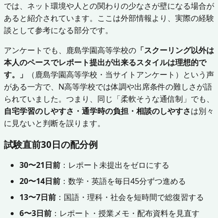
では、ネット環境や人との関わりの少なさが壁になる場合が
あると紹介されています。ここは外部情報より、実際の経験
談として参考になる部分です。
アンケートでも、鹿島学園高等学校の
「スクーリング以外は
本人のペースでレポート提出が出来るスタイルは理想的で
す。」
（鹿島学園高等学校・当サイトアンケート）という声
がある一方で、N高等学校では体調や出席条件の難しさが語
られていました。つまり、同じ「柔軟そうな通信制」でも、
自宅学習のしやすさ・通学時の負担・相談のしやすさ
は別々
に見ないと判断を誤ります。
試験直前30日の配分例
30〜21日前
：レポート未提出をゼロにする
20〜14日前
：数学・英語を毎日45分ずつ進める
13〜7日前
：国語・理科・社会を短時間で総復習する
6〜3日前
：レポート・授業メモ・配布資料を見直す