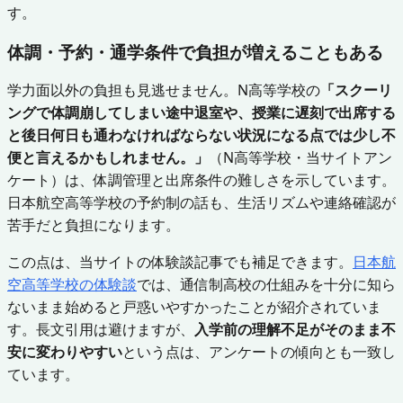
す。
体調・予約・通学条件で負担が増えることもある
学力面以外の負担も見逃せません。N高等学校の
「スクーリ
ングで体調崩してしまい途中退室や、授業に遅刻で出席する
と後日何日も通わなければならない状況になる点では少し不
便と言えるかもしれません。」
（N高等学校・当サイトアン
ケート）は、体調管理と出席条件の難しさを示しています。
日本航空高等学校の予約制の話も、生活リズムや連絡確認が
苦手だと負担になります。
この点は、当サイトの体験談記事でも補足できます。
日本航
空高等学校の体験談
では、通信制高校の仕組みを十分に知ら
ないまま始めると戸惑いやすかったことが紹介されていま
す。長文引用は避けますが、
入学前の理解不足がそのまま不
安に変わりやすい
という点は、アンケートの傾向とも一致し
ています。