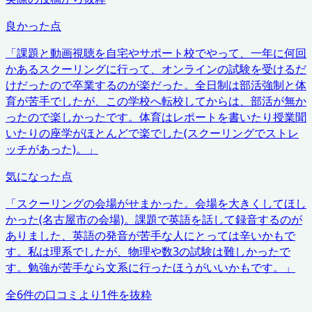
良かった点
「
課題と動画視聴を自宅やサポート校でやって、一年に何回
かあるスクーリングに行って、オンラインの試験を受けるだ
けだったので卒業するのが楽だった。全日制は部活強制と体
育が苦手でしたが、この学校へ転校してからは、部活が無か
ったので楽しかったです。体育はレポートを書いたり授業聞
いたりの座学がほとんどで楽でした(スクーリングでストレ
ッチがあった)。
」
気になった点
「
スクーリングの会場がせまかった。会場を大きくしてほし
かった(名古屋市の会場)。課題で英語を話して録音するのが
ありました、英語の発音が苦手な人にとっては辛いかもで
す。私は理系でしたが、物理や数3の試験は難しかったで
す。勉強が苦手なら文系に行ったほうがいいかもです。
」
全
6
件の口コミより
1
件を抜粋